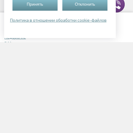
Принять
Отклонить
Политика в отношении обработки cookie-файлов
Подборки квартир
Недорогие
В Могилеве
В Смолевичском районе
В Логойске
Элитные
Однокомнатные в Могилеве
В Беларуси
Однокомнатные с отделкой
Квартиры в новостройках
Трехкомнатные в новостройках
1-комнатные в Заводском районе
2-х комнатные в Заводском районе
Однокомнатные в Ленинском районе
2-х комнатные в Ленинском районе
3-х комнатные в Ленинском районе
Однокомнатные в Московском районе