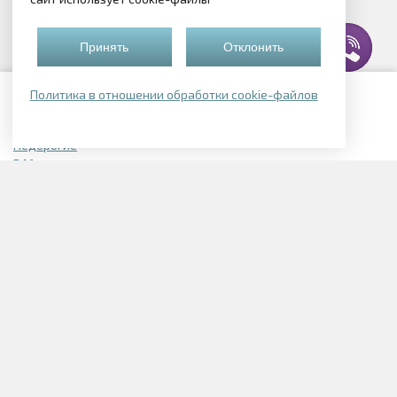
Принять
Отклонить
Политика в отношении обработки cookie-файлов
Подборки квартир
Недорогие
В Могилеве
В Смолевичском районе
В Логойске
Элитные
Однокомнатные в Могилеве
В Беларуси
Однокомнатные с отделкой
Квартиры в новостройках
Трехкомнатные в новостройках
1-комнатные в Заводском районе
2-х комнатные в Заводском районе
Однокомнатные в Ленинском районе
2-х комнатные в Ленинском районе