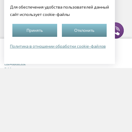
Для обеспечения удобства пользователей данный
сайт использует cookie-файлы
Принять
Отклонить
Политика в отношении обработки cookie-файлов
Подборки квартир
Недорогие
В Могилеве
В Смолевичском районе
В Логойске
Элитные
Однокомнатные в Могилеве
В Беларуси
Однокомнатные с отделкой
Квартиры в новостройках
Трехкомнатные в новостройках
1-комнатные в Заводском районе
2-х комнатные в Заводском районе