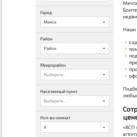
Мечта
Боите
Город
недви
Минск
Наши 
Район
со
Район
пом
под
пр
Микрорайон
про
Выберите...
офо
Подбе
Населенный пункт
любым
Выберите...
Сот
цен
Кол-во комнат
«ВСП 
4
агент