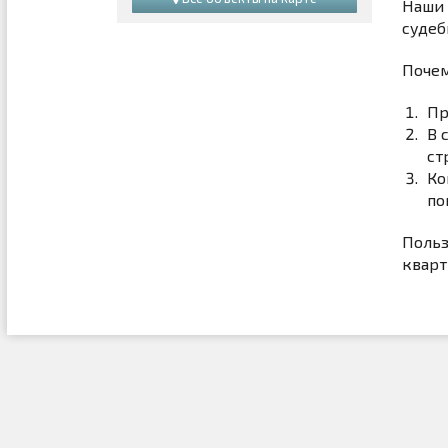
Наши 
судеб
Почем
Пр
В 
ст
Ко
по
Польз
кварт