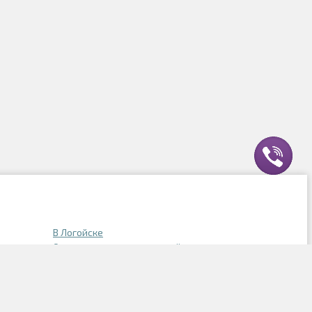
В Логойске
Однокомнатные с отделкой
оне
2-х комнатные в Заводском районе
йоне
Однокомнатные в Московском районе
айоне
2-х комнатные в Октябрьском районе
м