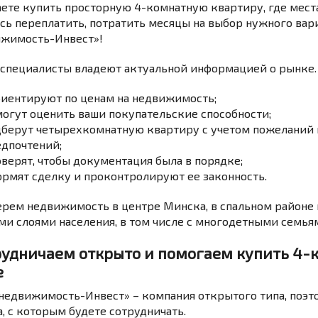
ете купить просторную 4-комнатную квартиру, где мест
сь переплатить, потратить месяцы на выбор нужного вар
жимость-Инвест»!
специалисты владеют актуальной информацией о рынке.
риентируют по ценам на недвижимость;
огут оценить ваши покупательские способности;
берут четырехкомнатную квартиру с учетом пожеланий п
едпочтений;
верят, чтобы документация была в порядке;
рмят сделку и проконтролируют ее законность.
рем недвижимость в центре Минска, в спальном районе и
и слоями населения, в том числе с многодетными семья
рудничаем открыто и помогаем купить 4-
е
недвижимость-Инвест» – компания открытого типа, поэт
а, с которым будете сотрудничать.