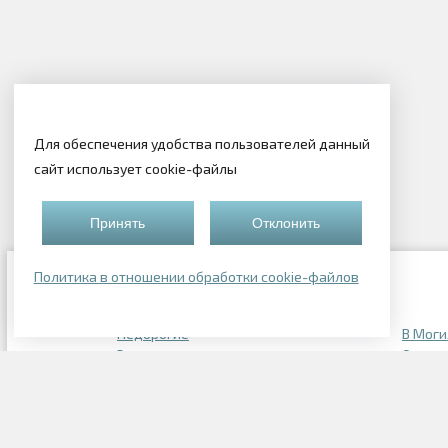
Для обеспечения удобства пользователей данный
сайт использует cookie-файлы
Принять
Отклонить
Политика в отношении обработки cookie-файлов
Подборки квартир
Недорогие
В Мог
Элитные
Однок
Квартиры в новостройках
Трехко
Однокомнатные в Ленинском районе
2-х ко
Двухкомнатные в Московском районе
3-х ко
Двухкомнатные в Советском районе
Однок