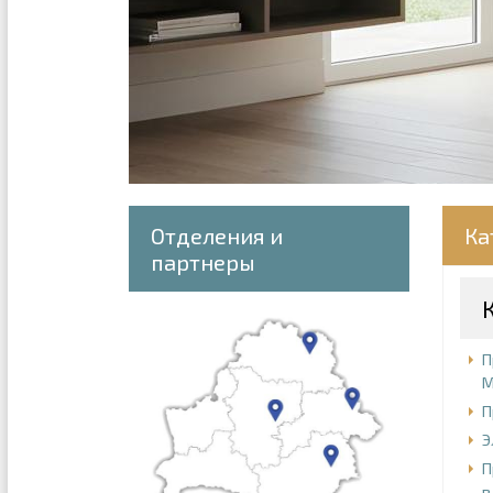
Отделения и
Ка
партнеры
П
М
П
Э
П
в