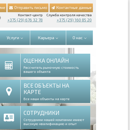
мне
Отправить письмо
Контактные данные
Контакт-центр
Служба контроля качества
+375 (29) 676 32 78
+375 (29) 160 85 20
Услуги
Карьера
О нас
ОЦЕНКА ОНЛАЙН
Рассчитать рыночную стоимость
вашего объекта
ВСЕ ОБЪЕКТЫ НА
КАРТЕ
Все наши объекты на карте
СОТРУДНИКИ
Сотрудники нашей компании имеют
высокую квалификацию и опыт