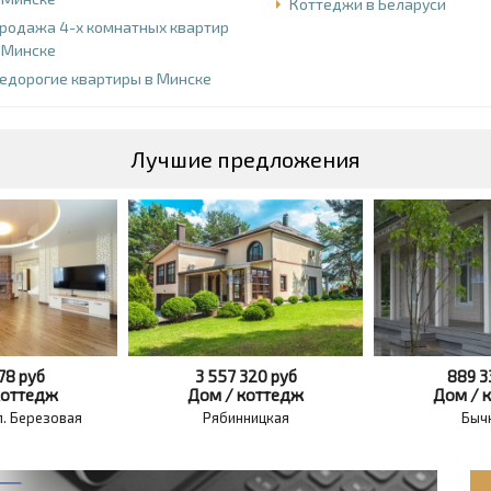
Коттеджи в Беларуси
родажа 4-х комнатных квартир
 Минске
едорогие квартиры в Минске
Лучшие предложения
278
руб
3 557 320
руб
889 
коттедж
Дом / коттедж
Дом / 
л. Березовая
Рябинницкая
Быч