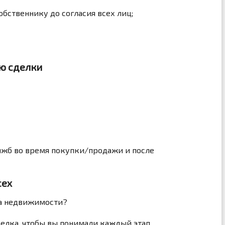
обственнику до согласия всех лиц;
ю сделки
тяжб во время покупки/продажи и после
сех
на недвижимости?
делка, чтобы вы понимали каждый этап