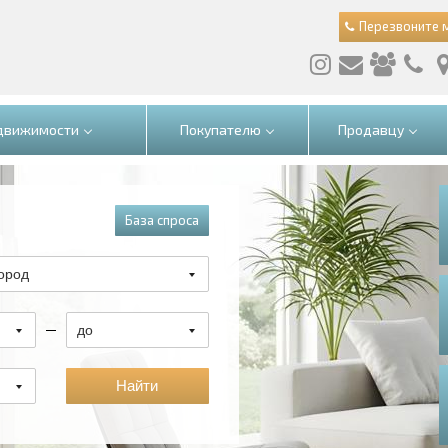
Перезвоните 
едвижимости
Покупателю
Продавцу
База спроса
ород
до