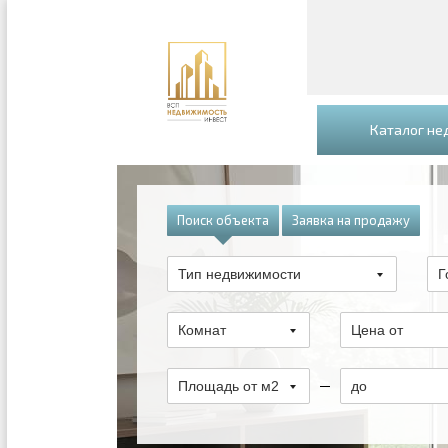
Каталог н
Поиск объекта
Заявка на продажу
Тип недвижимости
Г
Комнат
Цена от
Площадь от м2
до