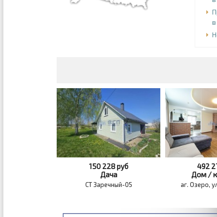
П
в
Н
150 228
руб
492 
Дача
Дом / 
СТ Заречный-05
аг. Озеро, у