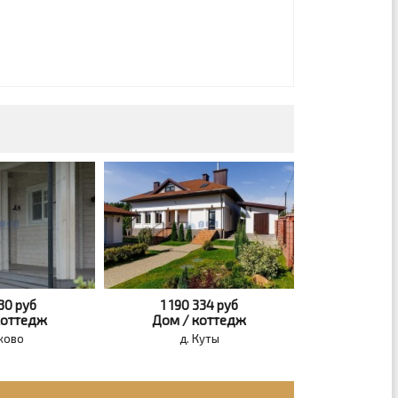
330
руб
1 190 334
руб
коттедж
Дом / коттедж
ково
д. Куты