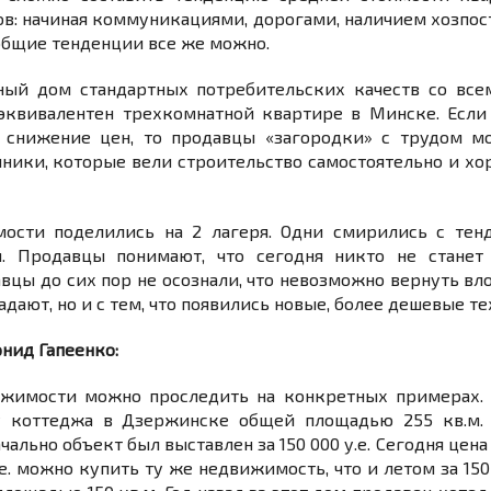
: начиная коммуникациями, дорогами, наличием хозпост
общие тенденции все же можно.
тный дом стандартных потребительских качеств со вс
 эквивалентен трехкомнатной квартире в Минске. Есл
е снижение цен, то продавцы «загородки» с трудом м
ники, которые вели строительство самостоятельно и хо
ости поделились на 2 лагеря. Одни смирились с те
. Продавцы понимают, что сегодня никто не станет
цы до сих пор не осознали, что невозможно вернуть вло
адают, но и с тем, что появились новые, более дешевые т
нид Гапеенко:
жимости можно проследить на конкретных примерах.
у коттеджа в Дзержинске общей площадью 255 кв.м.
ьно объект был выставлен за 150 000 у.е. Сегодня цена 
.е. можно купить ту же недвижимость, что и летом за 150