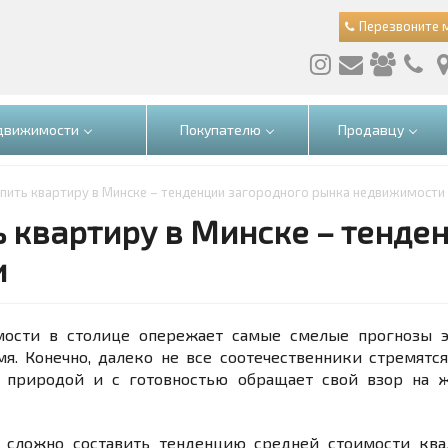
Перезвоните 
едвижимости
Покупателю
Продавцу
упить квартиру в Минске – тенденции загородного рынка недвижимости
ь квартиру в Минске – тенде
и
ости в столице опережает самые смелые прогнозы эк
мя. Конечно, далеко не все соотечественники стремят
с природой и с готовностью обращает свой взор на 
 сложно составить тенденцию средней стоимости кв