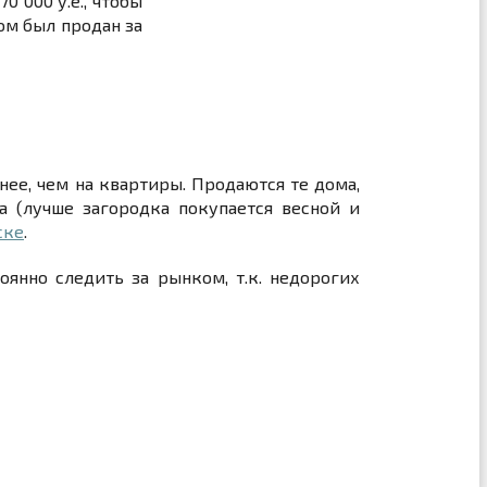
 000 у.е., чтобы
ом был продан за
ее, чем на квартиры. Продаются те дома,
а (лучше загородка покупается весной и
ске
.
янно следить за рынком, т.к. недорогих