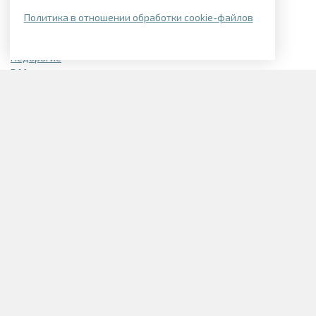
Политика в отношении обработки cookie-файлов
Подборки квартир
Недорогие
В Могилеве
В Смолевичском районе
В Логойске
Элитные
Однокомнатные в Могилеве
В Беларуси
Однокомнатные с отделкой
Квартиры в новостройках
Трехкомнатные в новостройках
1-комнатные в Заводском районе
2-х комнатные в Заводском районе
Однокомнатные в Ленинском районе
2-х комнатные в Ленинском районе
3-х комнатные в Ленинском районе
Однокомнатные в Московском районе
Двухкомнатные в Московском районе
3-х комнатные в Московском районе