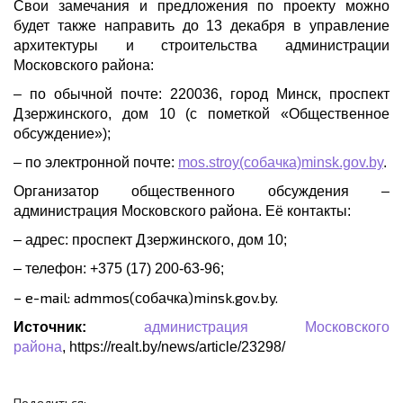
Свои замечания и предложения по проекту можно
будет также направить до 13 декабря в управление
архитектуры и строительства администрации
Московского района:
– по обычной почте: 220036, город Минск, проспект
Дзержинского, дом 10 (с пометкой «Общественное
обсуждение»);
– по электронной почте:
mos.stroy(собачка)minsk.gov.by
.
Организатор общественного обсуждения –
администрация Московского района. Её контакты:
– адрес: проспект Дзержинского, дом 10;
– телефон: +375 (17) 200-63-96;
– e-mail: admmos(
)minsk.gov.by.
собачка
Источник:
администрация Московского
района
, https://realt.by/news/article/23298/
Поделиться: