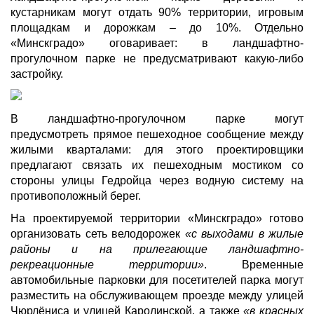
кустарникам могут отдать 90% территории, игровым
площадкам и дорожкам – до 10%. Отдельно
«Минскградо» оговаривает: в ландшафтно-
прогулочном парке не предусматривают какую-либо
застройку.
В ландшафтно-прогулочном парке могут
предусмотреть прямое пешеходное сообщение между
жилыми кварталами: для этого проектировщики
предлагают связать их пешеходным мостиком со
стороны улицы Гедройца через водную систему на
противоположный берег.
На проектируемой территории «Минскградо» готово
организовать сеть велодорожек
«с выходами в жилые
районы и на прилегающие ландшафтно-
рекреационные территории»
. Временные
автомобильные парковки для посетителей парка могут
разместить на обслуживающем проезде между улицей
Чюрлёниса и улицей Каролинской, а также
«в красных